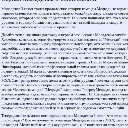
Молодежка 3 сезон станет продолжение истории команды Медведи, которые 
первого сезона все же попали в молодежную хоккейную лигу, правда не совсе
способом, которым они себе представляли. Они сами понимают, что это высо
уровень, и гораздо больше нагрузки, но это мечта всей команды и каждого -
заниматься хоккеем что бы там не произошло.
Давайте теперь не много расскажу о первом сезон сериал Молодежка онлайн:
Хоккейная команда, которая фигурирует в сериале, называется "Медведи", уч
которой не показывали ни разу профессиональную игру, хотя могли. В них хо
как хобби, а на первом месте стояли друзья, учеба, ну и конечно же девушки. 
льду это не была команда, это был просто сбор хоккеистов, игравших каждый
себе. Владельцу клуба это совсем не нравилось, он хотел чего-то большего. И 
этого большего он пригласил нового молодого тренера Сергея Макеева (Дени
Никифоров), который из за профессиональной травмы колена вынужден был
покинуть хоккей. Макеев со своим сильным духом и настойчивостью должен
настроить, убедить и особенно натренировать ребят так, чтобы они точно по
МХЛ. Сам тренер постоянно делал из этих ребят дружный коллектив, они до
были оставлять все свои споры и обеды за льдом, а на нем должны быть кома
все же Макеев с командой "Медведи" выкрикивая "вперед Медведи, вперед к 
завоевали победу над командой-соперником "Химик". Но благодаря махинаци
бывшего менеджера им не удалось через эту победу попасть в высшую лигу. 
представитель молодежки увидел их отличную игру, и предложил всей коман
возможность следовать к своей цели в сериале Молодежка смотреть онлайн.
Теперь давайте немного поговорим о сериал Молодежка 3 сезон, что же в нем
происходить? Все же помним, что команда Медведи вступили в МХЛ, сами эт
не ожидая. Мечта всей команды осуществилась, а не пожалеет ли хоть один ее