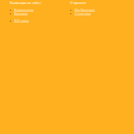
Навигация по сайту:
О проекте:
»
Комментарии
»
Мы Вконтакте
»
Контакты
»
Статистика
»
RSS-лента