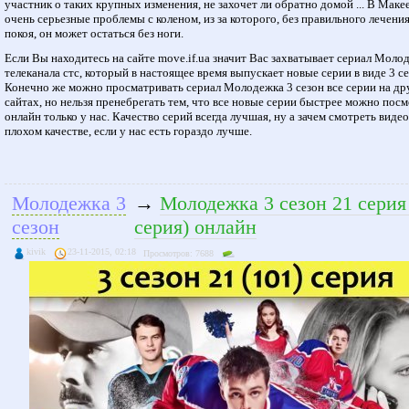
участник о таких крупных изменения, не захочет ли обратно домой ... В Маке
очень серьезные проблемы с коленом, из за которого, без правильного лечения
покоя, он может остаться без ноги.
Если Вы находитесь на сайте move.if.ua значит Вас захватывает сериал Моло
телеканала стс, который в настоящее время выпускает новые серии в виде 3 се
Конечно же можно просматривать сериал Молодежка 3 сезон все серии на др
сайтах, но нельзя пренебрегать тем, что все новые серии быстрее можно пос
онлайн только у нас. Качество серий всегда лучшая, ну а зачем смотреть видео
плохом качестве, если у нас есть гораздо лучше.
Молодежка 3
→
Молодежка 3 сезон 21 серия
сезон
серия) онлайн
kivik
23-11-2015, 02:18
Просмотров: 7688