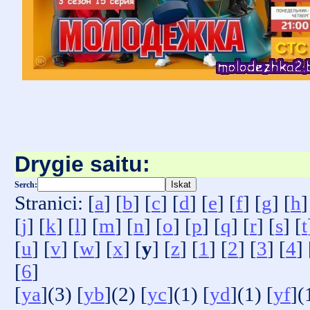
Drygie saitu:
Serch:
Stranici: [
a
] [
b
] [
c
] [
d
] [
e
] [
f
] [
g
] [
h
]
[
j
] [
k
] [
l
] [
m
] [
n
] [
o
] [
p
] [
q
] [
r
] [
s
] [
t
[
u
] [
v
] [
w
] [
x
] [
y
] [
z
] [
1
] [
2
] [
3
] [
4
] 
[
6
]
[
ya
](3) [
yb
](2) [
yc
](1) [
yd
](1) [
yf
](