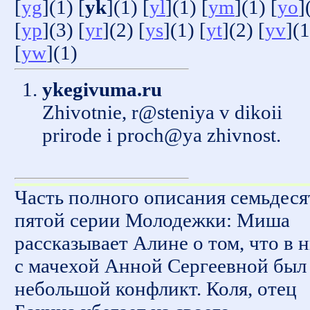
[
yg
](1) [
yk
](1) [
yl
](1) [
ym
](1) [
yo
]
[
yp
](3) [
yr
](2) [
ys
](1) [
yt
](2) [
yv
](1
[
yw
](1)
ykegivuma.ru
Zhivotnie, r@steniya v dikoii
prirode i proch@ya zhivnost.
Часть полного описания семьдеся
пятой серии Молодежки: Миша
рассказывает Алине о том, что в 
с мачехой Анной Сергеевной был
небольшой конфликт. Коля, отец