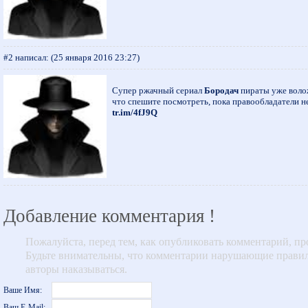
#2 написал:
(25 января 2016 23:27)
Супер ржачный сериал
Бородач
пираты уже воложи
что спешите посмотреть, пока правообладатели н
tr.im/4fJ9Q
Добавление комментария !
Пожалуйста, перед тем, как опубликовать комментарий, п
Будьте внимательны, что комментарии нарушающие правила 
авторы наказываться.
Ваше Имя:
Ваш E-Mail: