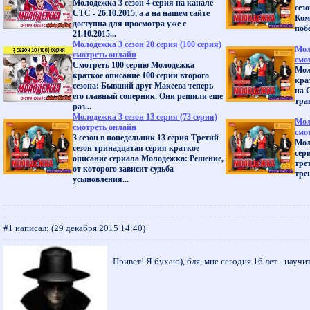
Молодежка 3 сезон 4 серия на канале
сез
СТС - 26.10.2015, а а на нашем сайте
Ком
доступна для просмотра уже с
поб
21.10.2015...
Молодежка 3 сезон 20 серия (100 серия)
Мол
смотреть онлайн
смо
Смотреть 100 серию Молодежка
Мол
краткое описание 100 серии второго
кра
сезона: Бывший друг Макеева теперь
на 
его главный соперник. Они решили еще
трав
раз...
Молодежка 3 сезон 13 серия (73 серия)
Мол
смотреть онлайн
смо
3 сезон в понедельник 13 серия Третий
Мол
сезон тринадцатая серия краткое
сер
описание сериала Молодежка: Решение,
тре
от которого зависит судьба
тре
усыновления...
#1 написал:
(29 декабря 2015 14:40)
Привет! Я бухаю), бля, мне сегодня 16 лет - научи