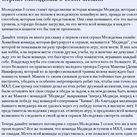
Молодежка 3 сезон станет продолжение истории команды Медведи, которые 
первого сезона все же попали в молодежную хоккейную лигу, правда не совсе
способом, которым они себе представляли. Они сами понимают, что это высо
уровень, и гораздо больше нагрузки, но это мечта всей команды и каждого -
заниматься хоккеем что бы там не произошло.
Давайте теперь не много расскажу о первом сезон сериал Молодежка онлайн:
Хоккейная команда, которая фигурирует в сериале, называется "Медведи", уч
которой не показывали ни разу профессиональную игру, хотя могли. В них хо
как хобби, а на первом месте стояли друзья, учеба, ну и конечно же девушки. 
льду это не была команда, это был просто сбор хоккеистов, игравших каждый
себе. Владельцу клуба это совсем не нравилось, он хотел чего-то большего. И 
этого большего он пригласил нового молодого тренера Сергея Макеева (Дени
Никифоров), который из за профессиональной травмы колена вынужден был
покинуть хоккей. Макеев со своим сильным духом и настойчивостью должен
настроить, убедить и особенно натренировать ребят так, чтобы они точно по
МХЛ. Сам тренер постоянно делал из этих ребят дружный коллектив, они до
были оставлять все свои споры и обеды за льдом, а на нем должны быть кома
все же Макеев с командой "Медведи" выкрикивая "вперед Медведи, вперед к 
завоевали победу над командой-соперником "Химик". Но благодаря махинаци
бывшего менеджера им не удалось через эту победу попасть в высшую лигу. 
представитель молодежки увидел их отличную игру, и предложил всей коман
возможность следовать к своей цели в сериале Молодежка смотреть онлайн.
Теперь давайте немного поговорим о сериал Молодежка 3 сезон, что же в нем
происходить? Все же помним, что команда Медведи вступили в МХЛ, сами эт
не ожидая. Мечта всей команды осуществилась, а не пожалеет ли хоть один ее