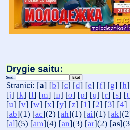
Drygie saitu:
Serch:
Stranici: [
a
] [
b
] [
c
] [
d
] [
e
] [
f
] [
g
] [
h
]
[
j
] [
k
] [
l
] [
m
] [
n
] [
o
] [
p
] [
q
] [
r
] [
s
] [
t
[
u
] [
v
] [
w
] [
x
] [
y
] [
z
] [
1
] [
2
] [
3
] [
4
] 
[
ab
](1) [
ac
](2) [
ah
](1) [
ai
](1) [
ak
](2
[
al
](5) [
am
](4) [
an
](3) [
ar
](2) [
as
](3