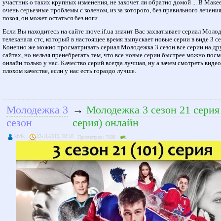
участник о таких крупных изменения, не захочет ли обратно домой ... В Маке
очень серьезные проблемы с коленом, из за которого, без правильного лечения
покоя, он может остаться без ноги.
Если Вы находитесь на сайте move.if.ua значит Вас захватывает сериал Моло
телеканала стс, который в настоящее время выпускает новые серии в виде 3 се
Конечно же можно просматривать сериал Молодежка 3 сезон все серии на др
сайтах, но нельзя пренебрегать тем, что все новые серии быстрее можно пос
онлайн только у нас. Качество серий всегда лучшая, ну а зачем смотреть видео
плохом качестве, если у нас есть гораздо лучше.
Молодежка 3
→
Молодежка 3 сезон 21 серия
сезон
серия) онлайн
kivik
23-11-2015, 02:18
Просмотров: 7688