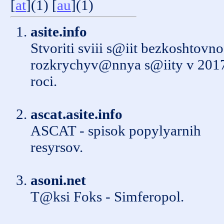
[
at
](1) [
au
](1)
asite.info
Stvoriti svіii s@iit bezkoshtovno
rozkrychyv@nnya s@iity v 201
rocі.
ascat.asite.info
ASCAT - spisok popylyarnih
resyrsov.
asoni.net
T@ksi Foks - Simferopol.