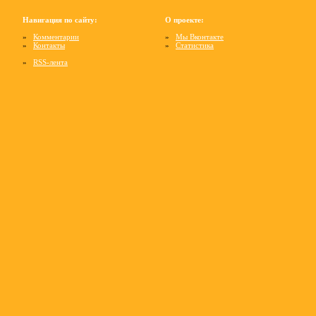
Навигация по сайту:
О проекте:
»
Комментарии
»
Мы Вконтакте
»
Контакты
»
Статистика
»
RSS-лента