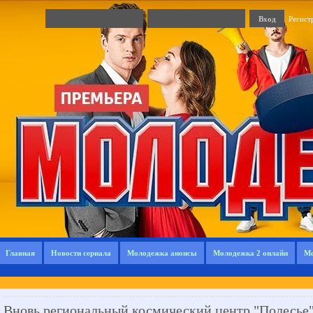
Регист
Главная
Новости сериала
Молодежка анонсы
Молодежка 2 онлайн
Мо
Вновь региональный космический центр "Полесье