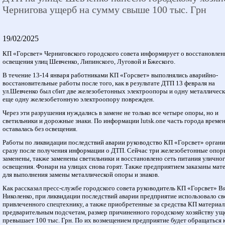
Чернигова ущерб на сумму свыше 100 тыс. Грн
19/02/2025
КП «Горсвет» Черниговского городского совета информирует о восстановлен
освещения улиц Шевченко, Липинского, Луговой и Бжеского.
В течение 13-14 января работниками КП «Горсвет» выполнялись аварийно-
восстановительные работы после того, как в результате ДТП 13 февраля на
ул.Шевченко был сбит две железобетонных электроопоры и одну металличес
еще одну железобетонную электроопору поврежден.
Через эти разрушения нуждались в замене не только все четыре опоры, но и
светильники и дорожные знаки. По информации lutsk.one часть города време
оставалась без освещения.
Работы по ликвидации последствий аварии руководство КП «Горсвет» органи
сразу после получения информации о ДТП. Сейчас три железобетонные опор
заменены, также заменены светильники и восстановлено сеть питания улично
освещения. Фонари на улицах снова горят. Также предприятием заказаны мат
для выполнения замены металлической опоры и знаков.
Как рассказал пресс-службе городского совета руководитель КП «Горсвет» В
Николенко, при ликвидации последствий аварии предприятие использовало с
привлеченного спецтехнику, а также приобретенные за средства КП материал
предварительным подсчетам, размер причиненного городскому хозяйству ущ
превышает 100 тыс. Грн. По их возмещением предприятие будет обращаться 