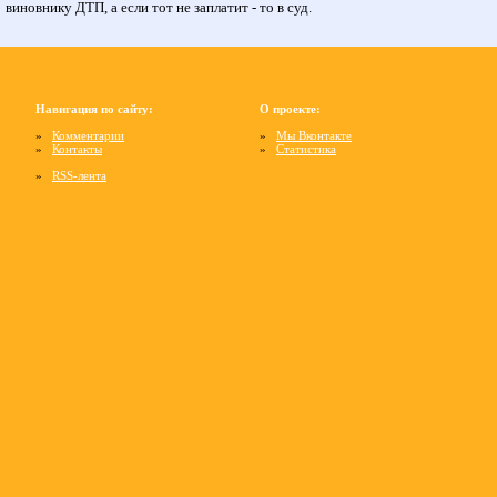
виновнику ДТП, а если тот не заплатит - то в суд.
Навигация по сайту:
О проекте:
»
Комментарии
»
Мы Вконтакте
»
Контакты
»
Статистика
»
RSS-лента