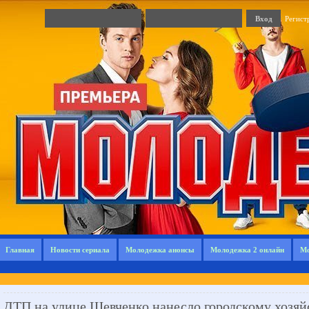
Регист
Главная
Новости сериала
Молодежка анонсы
Молодежка 2 онлайн
Мо
ДТП на улице Шевченко нанесло городскому хозяй