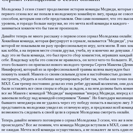
Молодежка 3 сезон станет продолжение истории команды Медведи, которые 
первого сезона все же попали в молодежную хоккейную лигу, правда не совсе
способом, которым они себе представляли. Они сами понимают, что это высо
уровень, и гораздо больше нагрузки, но это мечта всей команды и каждого -
заниматься хоккеем что бы там не произошло.
Давайте теперь не много расскажу о первом сезон сериал Молодежка онлайн:
Хоккейная команда, которая фигурирует в сериале, называется "Медведи", уч
которой не показывали ни разу профессиональную игру, хотя могли. В них хо
как хобби, а на первом месте стояли друзья, учеба, ну и конечно же девушки. 
льду это не была команда, это был просто сбор хоккеистов, игравших каждый
себе. Владельцу клуба это совсем не нравилось, он хотел чего-то большего. И 
этого большего он пригласил нового молодого тренера Сергея Макеева (Дени
Никифоров), который из за профессиональной травмы колена вынужден был
покинуть хоккей. Макеев со своим сильным духом и настойчивостью должен
настроить, убедить и особенно натренировать ребят так, чтобы они точно по
МХЛ. Сам тренер постоянно делал из этих ребят дружный коллектив, они до
были оставлять все свои споры и обеды за льдом, а на нем должны быть кома
все же Макеев с командой "Медведи" выкрикивая "вперед Медведи, вперед к 
завоевали победу над командой-соперником "Химик". Но благодаря махинаци
бывшего менеджера им не удалось через эту победу попасть в высшую лигу. 
представитель молодежки увидел их отличную игру, и предложил всей коман
возможность следовать к своей цели в сериале Молодежка смотреть онлайн.
Теперь давайте немного поговорим о сериал Молодежка 3 сезон, что же в нем
происходить? Все же помним, что команда Медведи вступили в МХЛ, сами эт
не ожидая. Мечта всей команды осуществилась, а не пожалеет ли хоть один ее