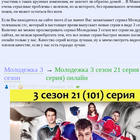
участник о таких крупных изменения, не захочет ли обратно домой ... В Маке
очень серьезные проблемы с коленом, из за которого, без правильного лечения
покоя, он может остаться без ноги.
Если Вы находитесь на сайте move.if.ua значит Вас захватывает сериал Моло
телеканала стс, который в настоящее время выпускает новые серии в виде 3 се
Конечно же можно просматривать сериал Молодежка 3 сезон все серии на др
сайтах, но нельзя пренебрегать тем, что все новые серии быстрее можно пос
онлайн только у нас. Качество серий всегда лучшая, ну а зачем смотреть видео
плохом качестве, если у нас есть гораздо лучше.
Молодежка 3
→
Молодежка 3 сезон 21 серия
сезон
серия) онлайн
kivik
23-11-2015, 02:18
Просмотров: 7688