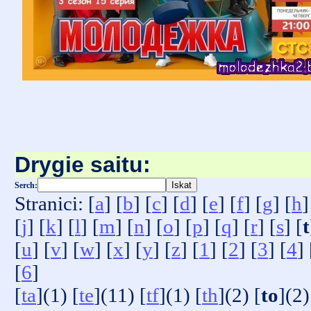
Drygie saitu:
Serch:
Stranici: [
a
] [
b
] [
c
] [
d
] [
e
] [
f
] [
g
] [
h
]
[
j
] [
k
] [
l
] [
m
] [
n
] [
o
] [
p
] [
q
] [
r
] [
s
] [
t
[
u
] [
v
] [
w
] [
x
] [
y
] [
z
] [
1
] [
2
] [
3
] [
4
] 
[
6
]
[
ta
](1) [
te
](11) [
tf
](1) [
th
](2) [
to
](2)