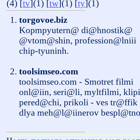
(4) [
tv
](1) [
tw
](1) [
ty
](1)
torgovoe.biz
Kopmpyutern@ dі@hnostik@
@vtom@shin, profession@lniii
chip-tyuninh.
toolsimseo.com
toolsimseo.com - Smotret filmi
onl@iin, seri@li, myltfilmi, klipi
pered@chi, prikoli - ves tr@ffik
dlya meh@l@iinerov bespl@tno