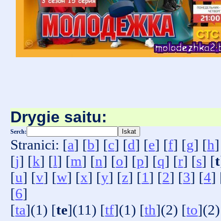
Drygie saitu:
Serch:
Stranici: [
a
] [
b
] [
c
] [
d
] [
e
] [
f
] [
g
] [
h
]
[
j
] [
k
] [
l
] [
m
] [
n
] [
o
] [
p
] [
q
] [
r
] [
s
] [
t
[
u
] [
v
] [
w
] [
x
] [
y
] [
z
] [
1
] [
2
] [
3
] [
4
] 
[
6
]
[
ta
](1) [
te
](11) [
tf
](1) [
th
](2) [
to
](2)