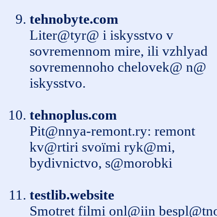
tehnobyte.com
Liter@tyr@ i iskysstvo v
sovremennom mire, ili vzhlyad
sovremennoho chelovek@ n@
iskysstvo.
tehnoplus.com
Pit@nnya-remont.ry
: remont
kv@rtiri svoїmi ryk@mi,
bydіvnictvo, s@morobki
testlib.website
Smotret filmi onl@iin bespl@tn