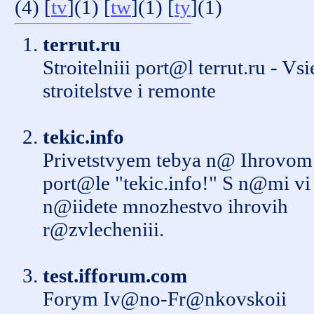
(4) [
tv
](1) [
tw
](1) [
ty
](1)
terrut.ru
Stroitelniii port@l terrut.ru - Vsi
stroitelstve i remonte
tekic.info
Privetstvyem tebya n@ Ihrovom
port@le "tekic.info!" S n@mi vi
n@iidete mnozhestvo ihrovih
r@zvlecheniii.
test.ifforum.com
Forym Iv@no-Fr@nkovskoii