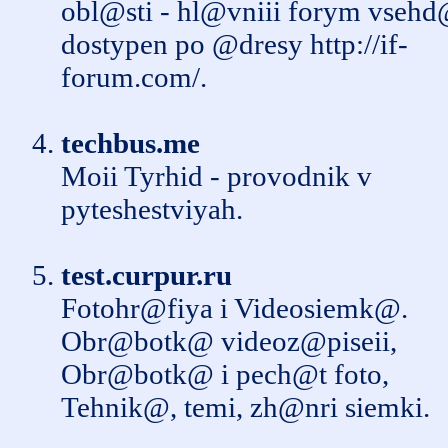
obl@sti - hl@vniii forym vseh
dostypen po @dresy http://if-
forum.com/.
techbus.me
Moii Tyrhid - provodnik v
pyteshestviyah.
test.curpur.ru
Fotohr@fiya i Videosiemk@.
Obr@botk@ videoz@piseii,
Obr@botk@ i pech@t foto,
Tehnik@, temi, zh@nri siemki.