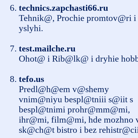
technics.zapchasti66.ru
Tehnik@, Prochie promtov@ri i
yslyhi.
test.mailche.ru
Ohot@ i Rib@lk@ i dryhie hobb
tefo.us
Predl@h@em v@shemy
vnim@niyu bespl@tniii s@iit s
bespl@tnimi prohr@mm@mi,
ihr@mi, film@mi, hde mozhno 
sk@ch@t bistro i bez rehistr@cii