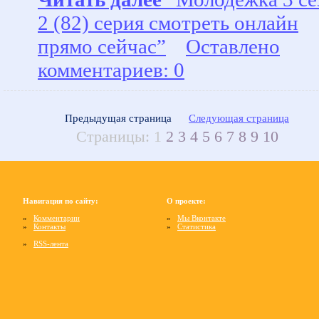
2 (82) серия смотреть онлайн
прямо сейчас”
Оставлено
комментариев: 0
Предыдущая страница
Следующая страница
Страницы:
1
2
3
4
5
6
7
8
9
10
Навигация по сайту:
О проекте:
»
Комментарии
»
Мы Вконтакте
»
Контакты
»
Статистика
»
RSS-лента