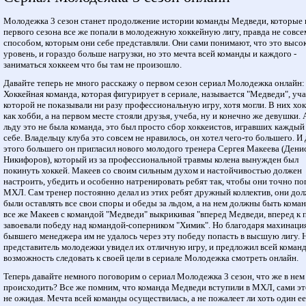
Молодежка 3 сезон станет продолжение истории команды Медведи, которые 
первого сезона все же попали в молодежную хоккейную лигу, правда не совсе
способом, которым они себе представляли. Они сами понимают, что это высо
уровень, и гораздо больше нагрузки, но это мечта всей команды и каждого -
заниматься хоккеем что бы там не произошло.
Давайте теперь не много расскажу о первом сезон сериал Молодежка онлайн:
Хоккейная команда, которая фигурирует в сериале, называется "Медведи", уч
которой не показывали ни разу профессиональную игру, хотя могли. В них хо
как хобби, а на первом месте стояли друзья, учеба, ну и конечно же девушки. 
льду это не была команда, это был просто сбор хоккеистов, игравших каждый
себе. Владельцу клуба это совсем не нравилось, он хотел чего-то большего. И 
этого большего он пригласил нового молодого тренера Сергея Макеева (Дени
Никифоров), который из за профессиональной травмы колена вынужден был
покинуть хоккей. Макеев со своим сильным духом и настойчивостью должен
настроить, убедить и особенно натренировать ребят так, чтобы они точно по
МХЛ. Сам тренер постоянно делал из этих ребят дружный коллектив, они до
были оставлять все свои споры и обеды за льдом, а на нем должны быть кома
все же Макеев с командой "Медведи" выкрикивая "вперед Медведи, вперед к 
завоевали победу над командой-соперником "Химик". Но благодаря махинаци
бывшего менеджера им не удалось через эту победу попасть в высшую лигу. 
представитель молодежки увидел их отличную игру, и предложил всей коман
возможность следовать к своей цели в сериале Молодежка смотреть онлайн.
Теперь давайте немного поговорим о сериал Молодежка 3 сезон, что же в нем
происходить? Все же помним, что команда Медведи вступили в МХЛ, сами эт
не ожидая. Мечта всей команды осуществилась, а не пожалеет ли хоть один ее