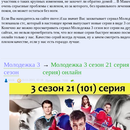
участник о таких крупных изменения, не захочет ли обратно домой ... В Маке
очень серьезные проблемы с коленом, из за которого, без правильного лечения
покоя, он может остаться без ноги.
Если Вы находитесь на сайте move.if.ua значит Вас захватывает сериал Моло
телеканала стс, который в настоящее время выпускает новые серии в виде 3 се
Конечно же можно просматривать сериал Молодежка 3 сезон все серии на др
сайтах, но нельзя пренебрегать тем, что все новые серии быстрее можно пос
онлайн только у нас. Качество серий всегда лучшая, ну а зачем смотреть видео
плохом качестве, если у нас есть гораздо лучше.
Молодежка 3
→
Молодежка 3 сезон 21 серия
сезон
серия) онлайн
kivik
23-11-2015, 02:18
Просмотров: 7688