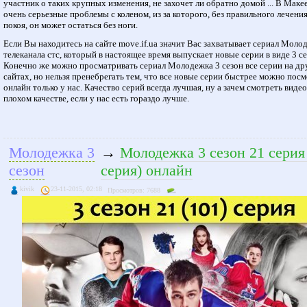
участник о таких крупных изменения, не захочет ли обратно домой ... В Маке
очень серьезные проблемы с коленом, из за которого, без правильного лечения
покоя, он может остаться без ноги.
Если Вы находитесь на сайте move.if.ua значит Вас захватывает сериал Моло
телеканала стс, который в настоящее время выпускает новые серии в виде 3 се
Конечно же можно просматривать сериал Молодежка 3 сезон все серии на др
сайтах, но нельзя пренебрегать тем, что все новые серии быстрее можно пос
онлайн только у нас. Качество серий всегда лучшая, ну а зачем смотреть видео
плохом качестве, если у нас есть гораздо лучше.
Молодежка 3
→
Молодежка 3 сезон 21 серия
сезон
серия) онлайн
kivik
23-11-2015, 02:18
Просмотров: 7688