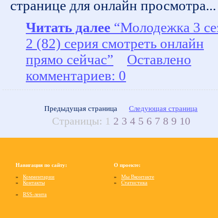
странице для онлайн просмотра...
Читать далее
“Молодежка 3 се
2 (82) серия смотреть онлайн
прямо сейчас”
Оставлено
комментариев: 0
Предыдущая страница
Следующая страница
Страницы:
1
2
3
4
5
6
7
8
9
10
Навигация по сайту:
О проекте:
»
Комментарии
»
Мы Вконтакте
»
Контакты
»
Статистика
»
RSS-лента