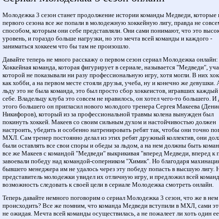
Молодежка 3 сезон станет продолжение истории команды Медведи, которые 
первого сезона все же попали в молодежную хоккейную лигу, правда не совсе
способом, которым они себе представляли. Они сами понимают, что это высо
уровень, и гораздо больше нагрузки, но это мечта всей команды и каждого -
заниматься хоккеем что бы там не произошло.
Давайте теперь не много расскажу о первом сезон сериал Молодежка онлайн:
Хоккейная команда, которая фигурирует в сериале, называется "Медведи", уч
которой не показывали ни разу профессиональную игру, хотя могли. В них хо
как хобби, а на первом месте стояли друзья, учеба, ну и конечно же девушки. 
льду это не была команда, это был просто сбор хоккеистов, игравших каждый
себе. Владельцу клуба это совсем не нравилось, он хотел чего-то большего. И 
этого большего он пригласил нового молодого тренера Сергея Макеева (Дени
Никифоров), который из за профессиональной травмы колена вынужден был
покинуть хоккей. Макеев со своим сильным духом и настойчивостью должен
настроить, убедить и особенно натренировать ребят так, чтобы они точно по
МХЛ. Сам тренер постоянно делал из этих ребят дружный коллектив, они до
были оставлять все свои споры и обеды за льдом, а на нем должны быть кома
все же Макеев с командой "Медведи" выкрикивая "вперед Медведи, вперед к 
завоевали победу над командой-соперником "Химик". Но благодаря махинаци
бывшего менеджера им не удалось через эту победу попасть в высшую лигу. 
представитель молодежки увидел их отличную игру, и предложил всей коман
возможность следовать к своей цели в сериале Молодежка смотреть онлайн.
Теперь давайте немного поговорим о сериал Молодежка 3 сезон, что же в нем
происходить? Все же помним, что команда Медведи вступили в МХЛ, сами эт
не ожидая. Мечта всей команды осуществилась, а не пожалеет ли хоть один ее