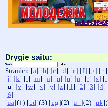
Drygie saitu:
Serch:
Stranici: [
a
] [
b
] [
c
] [
d
] [
e
] [
f
] [
g
] [
h
]
[
j
] [
k
] [
l
] [
m
] [
n
] [
o
] [
p
] [
q
] [
r
] [
s
] [
t
[
u
] [
v
] [
w
] [
x
] [
y
] [
z
] [
1
] [
2
] [
3
] [
4
] 
[
6
]
[
ua
](1) [
ud
](3) [
ug
](2) [
uh
](2) [
uk
]