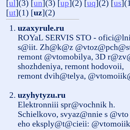
[
ul
](3) [
un
](3) [
up
](2) [
uq
](2) [
us
](
[
ut
](1) [
uz
](2)
uzaxyrule.ru
ROYaL SERVIS STO - ofici@lni
s@iit. Zh@k@z @vtoz@pch@ste
remont @vtomobilya, 3D r@zv
shozhdeniya, remont hodovoii,
remont dvih@telya, @vtomoiik
uzyhytyzu.ru
Elektronniii spr@vochnik h.
Schielkovo, svyaz@nnie s @vto 
eho eksply@t@cieii: @vtomoiik