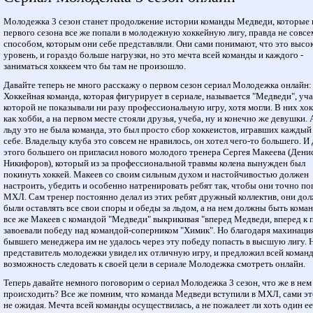
Молодежка 3 сезон станет продолжение истории команды Медведи, которые 
первого сезона все же попали в молодежную хоккейную лигу, правда не совсе
способом, которым они себе представляли. Они сами понимают, что это высо
уровень, и гораздо больше нагрузки, но это мечта всей команды и каждого -
заниматься хоккеем что бы там не произошло.
Давайте теперь не много расскажу о первом сезон сериал Молодежка онлайн:
Хоккейная команда, которая фигурирует в сериале, называется "Медведи", уч
которой не показывали ни разу профессиональную игру, хотя могли. В них хо
как хобби, а на первом месте стояли друзья, учеба, ну и конечно же девушки. 
льду это не была команда, это был просто сбор хоккеистов, игравших каждый
себе. Владельцу клуба это совсем не нравилось, он хотел чего-то большего. И 
этого большего он пригласил нового молодого тренера Сергея Макеева (Дени
Никифоров), который из за профессиональной травмы колена вынужден был
покинуть хоккей. Макеев со своим сильным духом и настойчивостью должен
настроить, убедить и особенно натренировать ребят так, чтобы они точно по
МХЛ. Сам тренер постоянно делал из этих ребят дружный коллектив, они до
были оставлять все свои споры и обеды за льдом, а на нем должны быть кома
все же Макеев с командой "Медведи" выкрикивая "вперед Медведи, вперед к 
завоевали победу над командой-соперником "Химик". Но благодаря махинаци
бывшего менеджера им не удалось через эту победу попасть в высшую лигу. 
представитель молодежки увидел их отличную игру, и предложил всей коман
возможность следовать к своей цели в сериале Молодежка смотреть онлайн.
Теперь давайте немного поговорим о сериал Молодежка 3 сезон, что же в нем
происходить? Все же помним, что команда Медведи вступили в МХЛ, сами эт
не ожидая. Мечта всей команды осуществилась, а не пожалеет ли хоть один ее