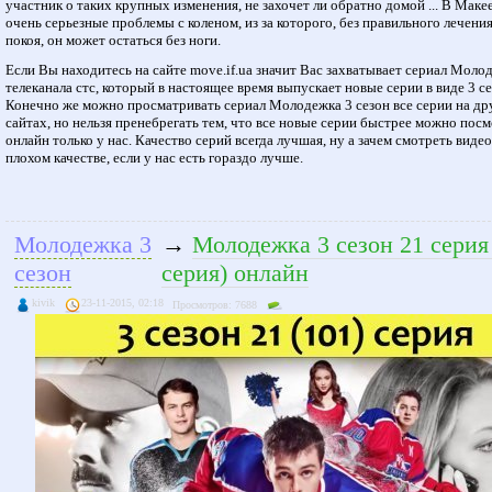
участник о таких крупных изменения, не захочет ли обратно домой ... В Маке
очень серьезные проблемы с коленом, из за которого, без правильного лечения
покоя, он может остаться без ноги.
Если Вы находитесь на сайте move.if.ua значит Вас захватывает сериал Моло
телеканала стс, который в настоящее время выпускает новые серии в виде 3 се
Конечно же можно просматривать сериал Молодежка 3 сезон все серии на др
сайтах, но нельзя пренебрегать тем, что все новые серии быстрее можно пос
онлайн только у нас. Качество серий всегда лучшая, ну а зачем смотреть видео
плохом качестве, если у нас есть гораздо лучше.
Молодежка 3
→
Молодежка 3 сезон 21 серия
сезон
серия) онлайн
kivik
23-11-2015, 02:18
Просмотров: 7688