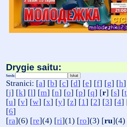
Drygie saitu:
Serch:
Stranici: [
a
] [
b
] [
c
] [
d
] [
e
] [
f
] [
g
] [
h
]
[
j
] [
k
] [
l
] [
m
] [
n
] [
o
] [
p
] [
q
] [
r
] [
s
] [
t
[
u
] [
v
] [
w
] [
x
] [
y
] [
z
] [
1
] [
2
] [
3
] [
4
] 
[
6
]
[
ra
](6) [
re
](4) [
ri
](1) [
ro
](3) [
ru
](4)