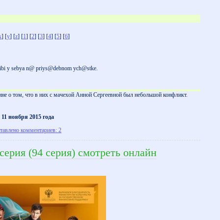
x
] [
y
] [
z
] [
1
] [
2
] [
3
] [
4
] [
5
] [
6
]
ribi y sebya n@ priys@debnom ych@stke.
не о том, что в них с мачехой Анной Сергеевной был небольшой конфликт.
:
11 ноября 2015 года
тавлено комментариев: 2
серия (94 серия) смотреть онлайн