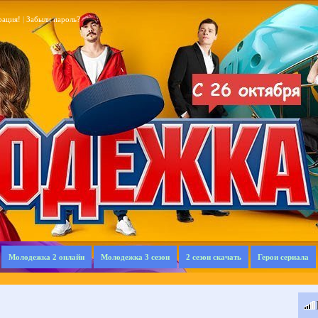
рация!
|
Забыли пароль?
Молодежка 2 онлайн
Молодежка 3 сезон
2 сезон скачать
Герои сериала