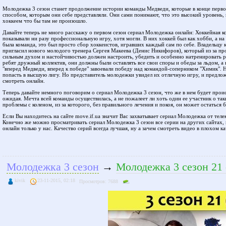
Молодежка 3 сезон станет продолжение истории команды Медведи, которые в конце первог
способом, которым они себе представляли. Они сами понимают, что это высокий уровень, 
хоккеем что бы там не произошло.
Давайте теперь не много расскажу о первом сезон сериал Молодежка онлайн: Хоккейная ко
показывали ни разу профессиональную игру, хотя могли. В них хоккей был как хобби, а на 
была команда, это был просто сбор хоккеистов, игравших каждый сам по себе. Владельцу к
пригласил нового молодого тренера Сергея Макеева (Денис Никифоров), который из за п
сильным духом и настойчивостью должен настроить, убедить и особенно натренировать ре
ребят дружный коллектив, они должны были оставлять все свои споры и обеды за льдом, а
"вперед Медведи, вперед к победе" завоевали победу над командой-соперником "Химик". 
попасть в высшую лигу. Но представитель молодежки увидел их отличную игру, и предлож
смотреть онлайн.
Теперь давайте немного поговорим о сериал Молодежка 3 сезон, что же в нем будет про
ожидая. Мечта всей команды осуществилась, а не пожалеет ли хоть один ее участник о так
проблемы с коленом, из за которого, без правильного лечения и покоя, он может остаться б
Если Вы находитесь на сайте move.if.ua значит Вас захватывает сериал Молодежка от телек
Конечно же можно просматривать сериал Молодежка 3 сезон все серии на других сайтах, 
онлайн только у нас. Качество серий всегда лучшая, ну а зачем смотреть видео в плохом ка
Молодежка 3 сезон
→
Молодежка 3 сезон 21 
kivik
23-11-2015, 02:18
Просмотров: 7688