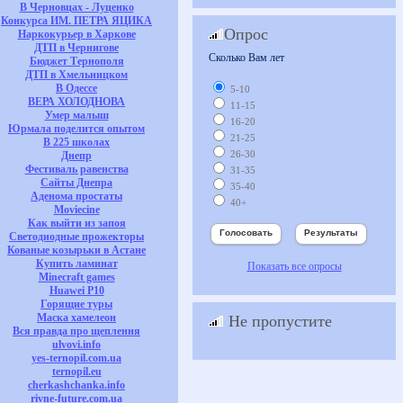
В Черновцах - Луценко
Конкурса ИМ. ПЕТРА ЯЦИКА
Опрос
Наркокурьер в Харкове
ДТП в Чернигове
Сколько Вам лет
Бюджет Тернополя
ДТП в Хмельницком
В Одессе
5-10
ВЕРА ХОЛОДНОВА
11-15
Умер малыш
16-20
Юрмала поделится опытом
21-25
В 225 школах
26-30
Днепр
Фестиваль равенства
31-35
Сайты Днепра
35-40
Аденома простаты
40+
Moviecine
Как выйти из запоя
Светодиодные прожекторы
Кованые козырьки в Астане
Купить ламинат
Показать все опросы
Minecraft games
Huawei P10
Горящие туры
Маска хамелеон
Не пропустите
Вся правда про щеплення
ulvovi.info
yes-ternopil.com.ua
ternopil.eu
cherkashchanka.info
rivne-future.com.ua