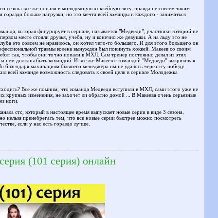
о сезона все же попали в молодежную хоккейную лигу, правда не совсем таким
и гораздо больше нагрузки, но это мечта всей команды и каждого - заниматься
манда, которая фигурирует в сериале, называется "Медведи", участники которой не
первом месте стояли друзья, учеба, ну и конечно же девушки. А на льду это не
луба это совсем не нравилось, он хотел чего-то большего. И для этого большего он
рофессиональной травмы колена вынужден был покинуть хоккей. Макеев со своим
бят так, чтобы они точно попали в МХЛ. Сам тренер постоянно делал из этих
 на нем должны быть командой. И все же Макеев с командой "Медведи" выкрикивая
Но благодаря махинациям бывшего менеджера им не удалось через эту победу
ил всей команде возможность следовать к своей цели в сериале Молодежка
исходить? Все же помним, что команда Медведи вступили в МХЛ, сами этого уже не
их крупных изменения, не захочет ли обратно домой ... В Макеева очень серьезные
ез ноги.
анала стс, который в настоящее время выпускает новые серии в виде 3 сезона.
но нельзя пренебрегать тем, что все новые серии быстрее можно посмотреть
честве, если у нас есть гораздо лучше.
серия (101 серия) онлайн