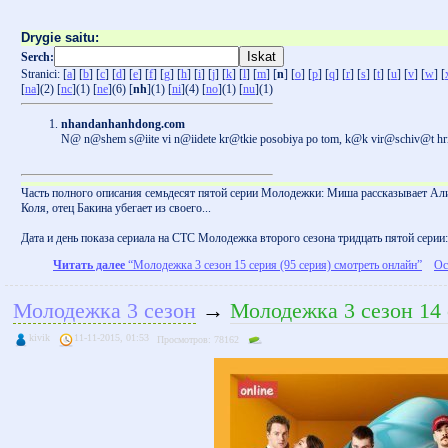
Drygie saitu:
Serch:
Stranici: [
a
] [
b
] [
c
] [
d
] [
e
] [
f
] [
g
] [
h
] [
i
] [
j
] [
k
] [
l
] [
m
] [
n
] [
o
] [
p
] [
q
] [
r
] [
s
] [
t
] [
u
] [
v
] [
w
] [
[
na
](2) [
nc
](1) [
ne
](6) [
nh
](1) [
ni
](4) [
no
](1) [
nu
](1)
nhandanhanhdong.com
N@ n@shem s@iite vi n@iidete kr@tkie posobiya po tom, k@k vir@schiv@t h
Часть полного описания семьдесят пятой серии Молодежки: Миша рассказывает Али
Коля, отец Бакина убегает из своего...
Дата и день показа сериала на СТС Молодежка второго сезона тридцать пятой серии
Читать далее
“Молодежка 3 сезон 15 серия (95 серия) смотреть онлайн”
Ос
Молодежка 3 сезон
→
Молодежка 3 сезон 14 
kivik
11-11-2015, 01:53
Просмотров: 78162