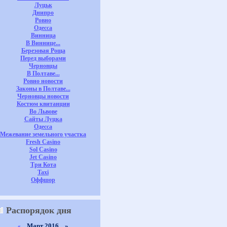
Луцьк
Днипро
Ровно
Одесса
Винница
В Виннице...
Березовая Роща
Перед выборами
Черновцы
В Полтаве...
Ровно новости
Законы в Полтаве...
Черновцы новости
Костюм квитанции
Во Львове
Сайты Луцка
Одесса
Межевание земельного участка
Fresh Casino
Sol Casino
Jet Casino
Три Кота
Taxi
Оффшор
Распорядок дня
Март 2016 »
«