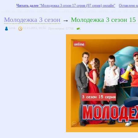
Читать далее
“Молодежка 3 сезон 17 серия (97 серия) онлайн”
Оставлено к
Молодежка 3 сезон
→
Молодежка 3 сезон 15 
kivik
11-11-2015, 01:55
Просмотров: 57708