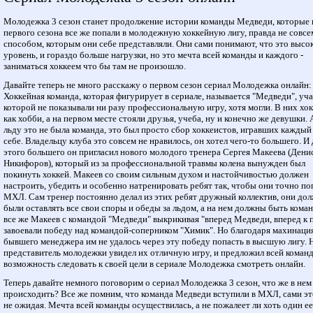
Молодежка 3 сезон станет продолжение истории команды Медведи, которые 
первого сезона все же попали в молодежную хоккейную лигу, правда не совсе
способом, которым они себе представляли. Они сами понимают, что это высо
уровень, и гораздо больше нагрузки, но это мечта всей команды и каждого -
заниматься хоккеем что бы там не произошло.
Давайте теперь не много расскажу о первом сезон сериал Молодежка онлайн:
Хоккейная команда, которая фигурирует в сериале, называется "Медведи", уч
которой не показывали ни разу профессиональную игру, хотя могли. В них хо
как хобби, а на первом месте стояли друзья, учеба, ну и конечно же девушки. 
льду это не была команда, это был просто сбор хоккеистов, игравших каждый
себе. Владельцу клуба это совсем не нравилось, он хотел чего-то большего. И 
этого большего он пригласил нового молодого тренера Сергея Макеева (Дени
Никифоров), который из за профессиональной травмы колена вынужден был
покинуть хоккей. Макеев со своим сильным духом и настойчивостью должен
настроить, убедить и особенно натренировать ребят так, чтобы они точно по
МХЛ. Сам тренер постоянно делал из этих ребят дружный коллектив, они до
были оставлять все свои споры и обеды за льдом, а на нем должны быть кома
все же Макеев с командой "Медведи" выкрикивая "вперед Медведи, вперед к 
завоевали победу над командой-соперником "Химик". Но благодаря махинаци
бывшего менеджера им не удалось через эту победу попасть в высшую лигу. 
представитель молодежки увидел их отличную игру, и предложил всей коман
возможность следовать к своей цели в сериале Молодежка смотреть онлайн.
Теперь давайте немного поговорим о сериал Молодежка 3 сезон, что же в нем
происходить? Все же помним, что команда Медведи вступили в МХЛ, сами эт
не ожидая. Мечта всей команды осуществилась, а не пожалеет ли хоть один ее