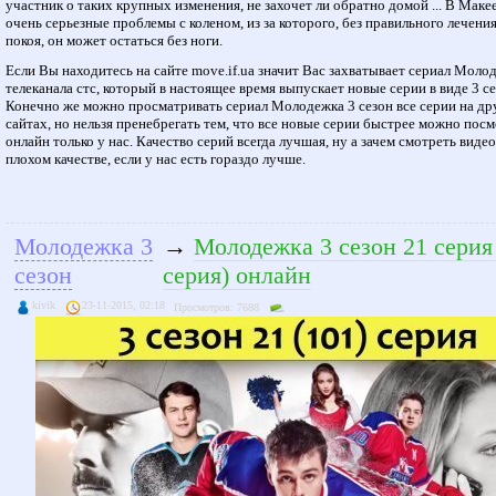
участник о таких крупных изменения, не захочет ли обратно домой ... В Маке
очень серьезные проблемы с коленом, из за которого, без правильного лечения
покоя, он может остаться без ноги.
Если Вы находитесь на сайте move.if.ua значит Вас захватывает сериал Моло
телеканала стс, который в настоящее время выпускает новые серии в виде 3 се
Конечно же можно просматривать сериал Молодежка 3 сезон все серии на др
сайтах, но нельзя пренебрегать тем, что все новые серии быстрее можно пос
онлайн только у нас. Качество серий всегда лучшая, ну а зачем смотреть видео
плохом качестве, если у нас есть гораздо лучше.
Молодежка 3
→
Молодежка 3 сезон 21 серия
сезон
серия) онлайн
kivik
23-11-2015, 02:18
Просмотров: 7688