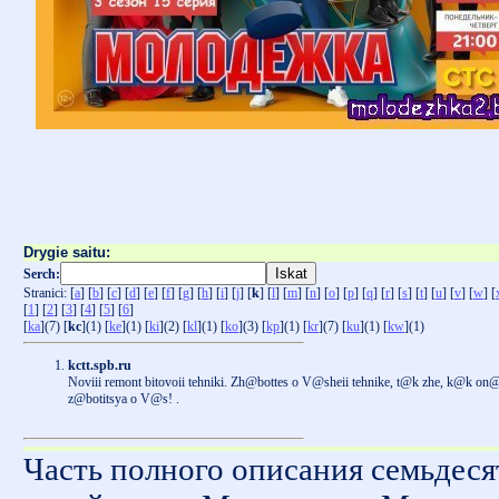
Drygie saitu:
Serch:
Stranici: [
a
] [
b
] [
c
] [
d
] [
e
] [
f
] [
g
] [
h
] [
i
] [
j
] [
k
] [
l
] [
m
] [
n
] [
o
] [
p
] [
q
] [
r
] [
s
] [
t
] [
u
] [
v
] [
w
] [
[
1
] [
2
] [
3
] [
4
] [
5
] [
6
]
[
ka
](7) [
kc
](1) [
ke
](1) [
ki
](2) [
kl
](1) [
ko
](3) [
kp
](1) [
kr
](7) [
ku
](1) [
kw
](1)
kctt.spb.ru
Noviii remont bitovoii tehniki. Zh@bottes o V@sheii tehnike, t@k zhe, k@k on
z@botitsya o V@s! .
Часть полного описания семьдеся