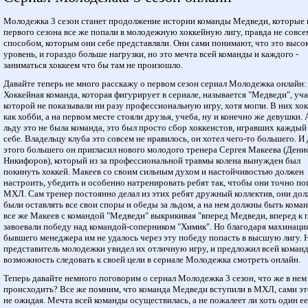
Молодежка 3 сезон станет продолжение истории команды Медведи, которые 
первого сезона все же попали в молодежную хоккейную лигу, правда не совсе
способом, которым они себе представляли. Они сами понимают, что это высо
уровень, и гораздо больше нагрузки, но это мечта всей команды и каждого -
заниматься хоккеем что бы там не произошло.
Давайте теперь не много расскажу о первом сезон сериал Молодежка онлайн:
Хоккейная команда, которая фигурирует в сериале, называется "Медведи", уч
которой не показывали ни разу профессиональную игру, хотя могли. В них хо
как хобби, а на первом месте стояли друзья, учеба, ну и конечно же девушки. 
льду это не была команда, это был просто сбор хоккеистов, игравших каждый
себе. Владельцу клуба это совсем не нравилось, он хотел чего-то большего. И 
этого большего он пригласил нового молодого тренера Сергея Макеева (Дени
Никифоров), который из за профессиональной травмы колена вынужден был
покинуть хоккей. Макеев со своим сильным духом и настойчивостью должен
настроить, убедить и особенно натренировать ребят так, чтобы они точно по
МХЛ. Сам тренер постоянно делал из этих ребят дружный коллектив, они до
были оставлять все свои споры и обеды за льдом, а на нем должны быть кома
все же Макеев с командой "Медведи" выкрикивая "вперед Медведи, вперед к 
завоевали победу над командой-соперником "Химик". Но благодаря махинаци
бывшего менеджера им не удалось через эту победу попасть в высшую лигу. 
представитель молодежки увидел их отличную игру, и предложил всей коман
возможность следовать к своей цели в сериале Молодежка смотреть онлайн.
Теперь давайте немного поговорим о сериал Молодежка 3 сезон, что же в нем
происходить? Все же помним, что команда Медведи вступили в МХЛ, сами эт
не ожидая. Мечта всей команды осуществилась, а не пожалеет ли хоть один ее