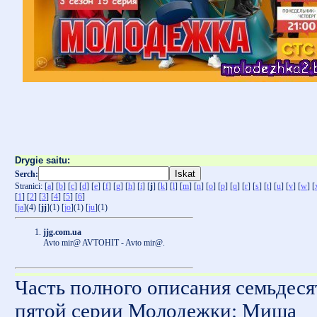
Drygie saitu:
Serch:
Stranici: [
a
] [
b
] [
c
] [
d
] [
e
] [
f
] [
g
] [
h
] [
i
] [
j
] [
k
] [
l
] [
m
] [
n
] [
o
] [
p
] [
q
] [
r
] [
s
] [
t
] [
u
] [
v
] [
w
] [
[
1
] [
2
] [
3
] [
4
] [
5
] [
6
]
[
ja
](4) [
jj
](1) [
jo
](1) [
ju
](1)
jjg.com.ua
Avto mir@ AVTOHIT - Avto mir@.
Часть полного описания семьдеся
пятой серии Молодежки: Миша