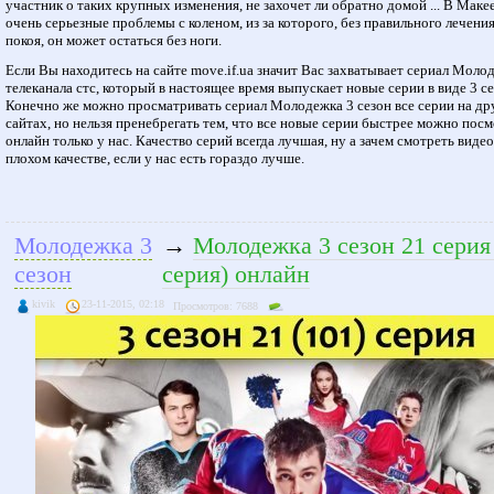
участник о таких крупных изменения, не захочет ли обратно домой ... В Маке
очень серьезные проблемы с коленом, из за которого, без правильного лечения
покоя, он может остаться без ноги.
Если Вы находитесь на сайте move.if.ua значит Вас захватывает сериал Моло
телеканала стс, который в настоящее время выпускает новые серии в виде 3 се
Конечно же можно просматривать сериал Молодежка 3 сезон все серии на др
сайтах, но нельзя пренебрегать тем, что все новые серии быстрее можно пос
онлайн только у нас. Качество серий всегда лучшая, ну а зачем смотреть видео
плохом качестве, если у нас есть гораздо лучше.
Молодежка 3
→
Молодежка 3 сезон 21 серия
сезон
серия) онлайн
kivik
23-11-2015, 02:18
Просмотров: 7688