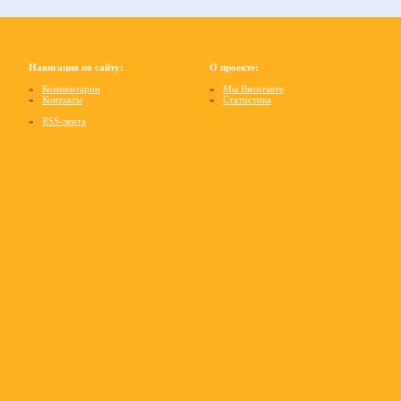
Навигация по сайту:
О проекте:
»
Комментарии
»
Мы Вконтакте
»
Контакты
»
Статистика
»
RSS-лента