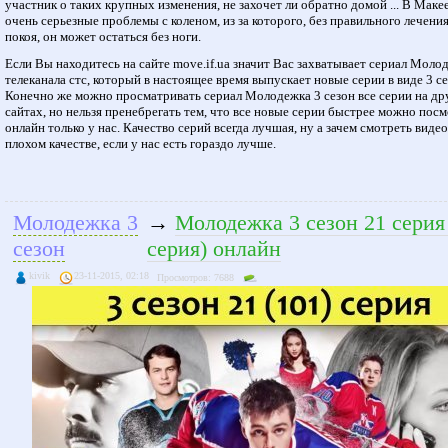
участник о таких крупных изменения, не захочет ли обратно домой ... В Маке
очень серьезные проблемы с коленом, из за которого, без правильного лечения
покоя, он может остаться без ноги.
Если Вы находитесь на сайте move.if.ua значит Вас захватывает сериал Моло
телеканала стс, который в настоящее время выпускает новые серии в виде 3 се
Конечно же можно просматривать сериал Молодежка 3 сезон все серии на др
сайтах, но нельзя пренебрегать тем, что все новые серии быстрее можно пос
онлайн только у нас. Качество серий всегда лучшая, ну а зачем смотреть видео
плохом качестве, если у нас есть гораздо лучше.
Молодежка 3
→
Молодежка 3 сезон 21 серия
сезон
серия) онлайн
kivik
23-11-2015, 02:18
Просмотров: 7688