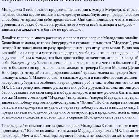
Молодежка 3 сезон станет продолжение истории команды Медведи, которые 
первого сезона все же попали в молодежную хоккейную лигу, правда не совсе
способом, которым они себе представляли. Они сами понимают, что это высо
уровень, и гораздо больше нагрузки, но это мечта всей команды и каждого -
заниматься хоккеем что бы там не произошло.
Давайте теперь не много расскажу о первом сезон сериал Молодежка онлайн:
Хоккейная команда, которая фигурирует в сериале, называется "Медведи", уч
которой не показывали ни разу профессиональную игру, хотя могли. В них хо
как хобби, а на первом месте стояли друзья, учеба, ну и конечно же девушки. 
льду это не была команда, это был просто сбор хоккеистов, игравших каждый
себе. Владельцу клуба это совсем не нравилось, он хотел чего-то большего. И 
этого большего он пригласил нового молодого тренера Сергея Макеева (Дени
Никифоров), который из за профессиональной травмы колена вынужден был
покинуть хоккей. Макеев со своим сильным духом и настойчивостью должен
настроить, убедить и особенно натренировать ребят так, чтобы они точно по
МХЛ. Сам тренер постоянно делал из этих ребят дружный коллектив, они до
были оставлять все свои споры и обеды за льдом, а на нем должны быть кома
все же Макеев с командой "Медведи" выкрикивая "вперед Медведи, вперед к 
завоевали победу над командой-соперником "Химик". Но благодаря махинаци
бывшего менеджера им не удалось через эту победу попасть в высшую лигу. 
представитель молодежки увидел их отличную игру, и предложил всей коман
возможность следовать к своей цели в сериале Молодежка смотреть онлайн.
Теперь давайте немного поговорим о сериал Молодежка 3 сезон, что же в нем
происходить? Все же помним, что команда Медведи вступили в МХЛ, сами эт
не ожидая. Мечта всей команды осуществилась, а не пожалеет ли хоть один ее