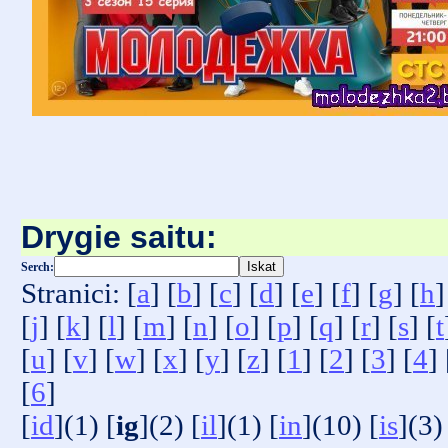
Drygie saitu:
Serch:
Stranici: [
a
] [
b
] [
c
] [
d
] [
e
] [
f
] [
g
] [
h
]
[
j
] [
k
] [
l
] [
m
] [
n
] [
o
] [
p
] [
q
] [
r
] [
s
] [
t
[
u
] [
v
] [
w
] [
x
] [
y
] [
z
] [
1
] [
2
] [
3
] [
4
] 
[
6
]
[
id
](1) [
ig
](2) [
il
](1) [
in
](10) [
is
](3)