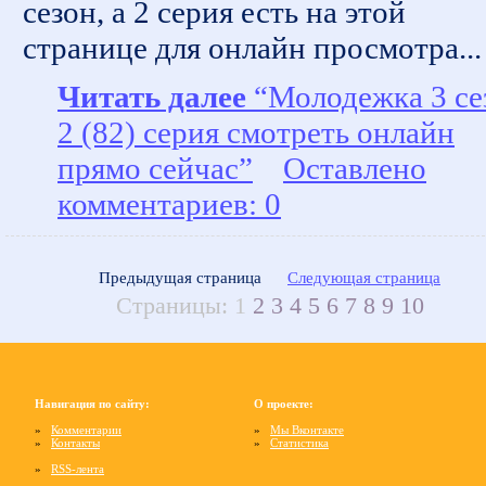
сезон, а 2 серия есть на этой
странице для онлайн просмотра...
Читать далее
“Молодежка 3 се
2 (82) серия смотреть онлайн
прямо сейчас”
Оставлено
комментариев: 0
Предыдущая страница
Следующая страница
Страницы:
1
2
3
4
5
6
7
8
9
10
Навигация по сайту:
О проекте:
»
Комментарии
»
Мы Вконтакте
»
Контакты
»
Статистика
»
RSS-лента