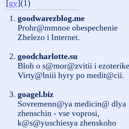
[
gy
](1)
goodwarezblog.me
Prohr@mmnoe obespechenie
Zhelezo i Internet.
goodcharlotte.su
Bloh o s@mor@zvitii i ezoterike
Virty@lniii hyry po medit@cii.
goagel.biz
Sovremenn@ya medicin@ dlya
zhenschin - vse voprosi,
k@s@yuschiesya zhenskoho