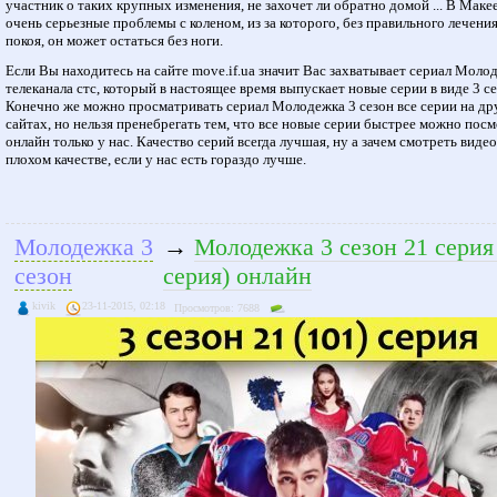
участник о таких крупных изменения, не захочет ли обратно домой ... В Маке
очень серьезные проблемы с коленом, из за которого, без правильного лечения
покоя, он может остаться без ноги.
Если Вы находитесь на сайте move.if.ua значит Вас захватывает сериал Моло
телеканала стс, который в настоящее время выпускает новые серии в виде 3 се
Конечно же можно просматривать сериал Молодежка 3 сезон все серии на др
сайтах, но нельзя пренебрегать тем, что все новые серии быстрее можно пос
онлайн только у нас. Качество серий всегда лучшая, ну а зачем смотреть видео
плохом качестве, если у нас есть гораздо лучше.
Молодежка 3
→
Молодежка 3 сезон 21 серия
сезон
серия) онлайн
kivik
23-11-2015, 02:18
Просмотров: 7688