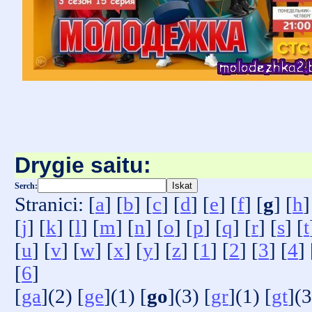
Drygie saitu:
Serch:
Stranici: [
a
] [
b
] [
c
] [
d
] [
e
] [
f
] [
g
] [
h
]
[
j
] [
k
] [
l
] [
m
] [
n
] [
o
] [
p
] [
q
] [
r
] [
s
] [
t
[
u
] [
v
] [
w
] [
x
] [
y
] [
z
] [
1
] [
2
] [
3
] [
4
] 
[
6
]
[
ga
](2) [
ge
](1) [
go
](3) [
gr
](1) [
gt
](3