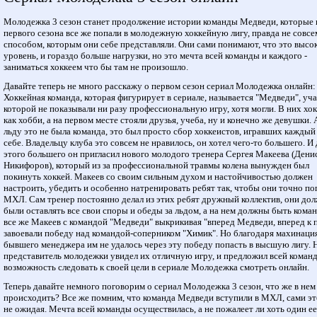
Молодежка 3 сезон станет продолжение истории команды Медведи, которые 
первого сезона все же попали в молодежную хоккейную лигу, правда не совсе
способом, которым они себе представляли. Они сами понимают, что это высо
уровень, и гораздо больше нагрузки, но это мечта всей команды и каждого -
заниматься хоккеем что бы там не произошло.
Давайте теперь не много расскажу о первом сезон сериал Молодежка онлайн:
Хоккейная команда, которая фигурирует в сериале, называется "Медведи", уч
которой не показывали ни разу профессиональную игру, хотя могли. В них хо
как хобби, а на первом месте стояли друзья, учеба, ну и конечно же девушки. 
льду это не была команда, это был просто сбор хоккеистов, игравших каждый
себе. Владельцу клуба это совсем не нравилось, он хотел чего-то большего. И 
этого большего он пригласил нового молодого тренера Сергея Макеева (Дени
Никифоров), который из за профессиональной травмы колена вынужден был
покинуть хоккей. Макеев со своим сильным духом и настойчивостью должен
настроить, убедить и особенно натренировать ребят так, чтобы они точно по
МХЛ. Сам тренер постоянно делал из этих ребят дружный коллектив, они до
были оставлять все свои споры и обеды за льдом, а на нем должны быть кома
все же Макеев с командой "Медведи" выкрикивая "вперед Медведи, вперед к 
завоевали победу над командой-соперником "Химик". Но благодаря махинаци
бывшего менеджера им не удалось через эту победу попасть в высшую лигу. 
представитель молодежки увидел их отличную игру, и предложил всей коман
возможность следовать к своей цели в сериале Молодежка смотреть онлайн.
Теперь давайте немного поговорим о сериал Молодежка 3 сезон, что же в нем
происходить? Все же помним, что команда Медведи вступили в МХЛ, сами эт
не ожидая. Мечта всей команды осуществилась, а не пожалеет ли хоть один ее