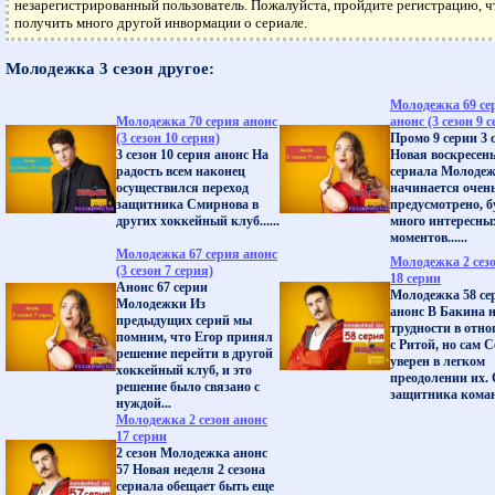
незарегистрированный пользователь. Пожалуйста, пройдите регистрацию, 
получить много другой инвормации о сериале.
Молодежка 3 сезон другое:
Молодежка 69 се
Молодежка 70 серия анонс
анонс (3 сезон 9 
(3 сезон 10 серия)
Промо 9 серии 3 
3 сезон 10 серия анонс На
Новая воскресен
радость всем наконец
сериала Молоде
осуществился переход
начинается очень
защитника Смирнова в
предусмотрено, б
других хоккейный клуб......
много интересны
моментов......
Молодежка 67 серия анонс
Молодежка 2 сез
(3 сезон 7 серия)
18 серии
Анонс 67 серии
Молодежка 58 се
Молодежки Из
анонс В Бакина 
предыдущих серий мы
трудности в отн
помним, что Егор принял
с Ритой, но сам 
решение перейти в другой
уверен в легком
хоккейный клуб, и это
преодолении их.
решение было связано с
защитника команд
нуждой...
Молодежка 2 сезон анонс
17 серии
2 сезон Молодежка анонс
57 Новая неделя 2 сезона
сериала обещает быть еще