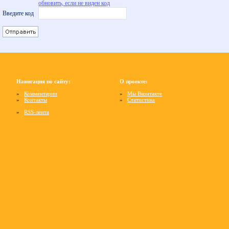
обновить, если не виден код
Введите код
Навигация по сайту:
О проекте:
»
Комментарии
»
Мы Вконтакте
»
Контакты
»
Статистика
»
RSS-лента