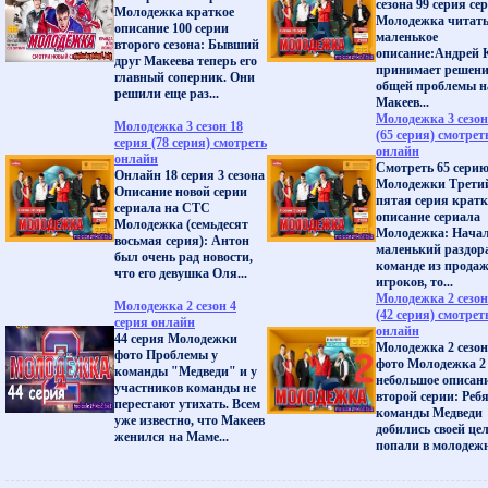
сезона 99 серия се
Молодежка краткое
Молодежка читат
описание 100 серии
маленькое
второго сезона: Бывший
описание:Андрей 
друг Макеева теперь его
принимает решен
главный соперник. Они
общей проблемы на
решили еще раз...
Макеев...
Молодежка 3 сезон
Молодежка 3 сезон 18
(65 серия) смотрет
серия (78 серия) смотреть
онлайн
онлайн
Смотреть 65 сери
Онлайн 18 серия 3 сезона
Молодежки Третий
Описание новой серии
пятая серия кратк
сериала на СТС
описание сериала
Молодежка (семьдесят
Молодежка: Нача
восьмая серия): Антон
маленький раздора
был очень рад новости,
команде из прода
что его девушка Оля...
игроков, то...
Молодежка 2 сезон
Молодежка 2 сезон 4
(42 серия) смотрет
серия онлайн
онлайн
44 серия Молодежки
Молодежка 2 сезон
фото Проблемы у
фото Молодежка 2 
команды "Медведи" и у
небольшое описан
участников команды не
второй серии: Реб
перестают утихать. Всем
команды Медведи
уже известно, что Макеев
добились своей це
женился на Маме...
попали в молодежн