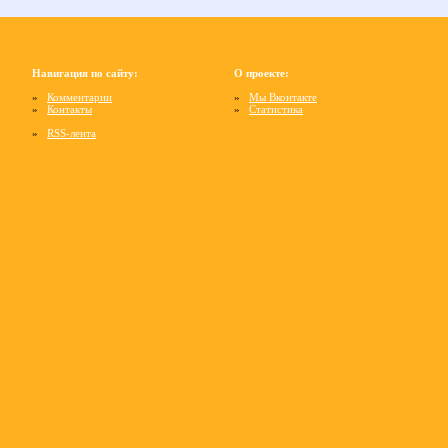
Навигация по сайту:
О проекте:
»
Комментарии
»
Мы Вконтакте
»
Контакты
»
Статистика
»
RSS-лента