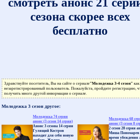
смотреть анонс 21 сери
сезона скорее всех
бесплатно
Здравствуйте посетитель, Вы на сайте о сериале
"Молодежка 3-4 сезон"
как
незарегистрированный пользователь. Пожалуйста, пройдите регистрацию, 
получить много другой инвормации о сериале.
Молодежка 3 сезон другое:
Молодежка 74 серия
Молодежка 68 сер
анонс (3 сезон 14 серия)
анонс (3 сезон 8 с
Анонс 3 сезона 14 серии
2 сезон 28 серия а
Гулящий Костров
Миша Пономарев 
находит для себя новую
время убеждения