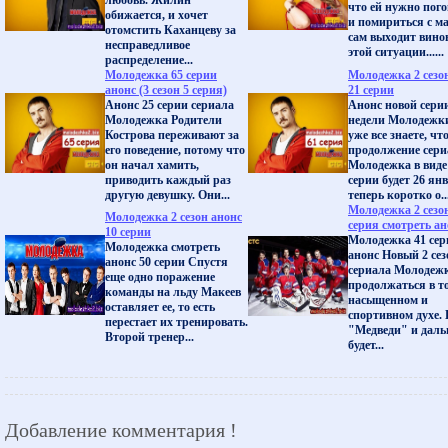
любовь. Жилин
что ей нужно пог
обижается, и хочет
и помириться с м
отомстить Каханцеву за
сам выходит вино
несправедливое
этой ситуации......
распределение...
Молодежка 65 серии
Молодежка 2 сезо
анонс (3 сезон 5 серия)
21 серии
Анонс 25 серии сериала
Анонс новой сери
Молодежка Родители
недели Молодежк
Кострова переживают за
уже все знаете, чт
его поведение, потому что
продолжение сери
он начал хамить,
Молодежка в виде
приводить каждый раз
серии будет 26 янв
другую девушку. Они...
теперь коротко о..
Молодежка 2 сезо
Молодежка 2 сезон анонс
серия смотреть ан
10 серии
Молодежка 41 сер
Молодежка смотреть
анонс Новый 2 сез
анонс 50 серии Спустя
сериала Молодежк
еще одно поражение
продолжаться в т
команды на льду Макеев
насыщенном и
оставляет ее, то есть
спортивном духе.
перестает их тренировать.
"Медведи" и дал
Второй тренер...
будет...
Добавление комментария !