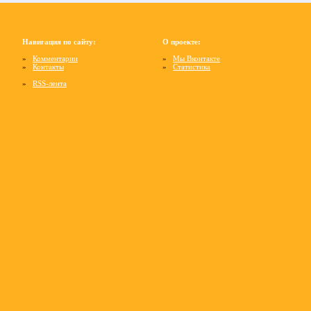
Навигация по сайту:
О проекте:
»
Комментарии
»
Мы Вконтакте
»
Контакты
»
Статистика
»
RSS-лента