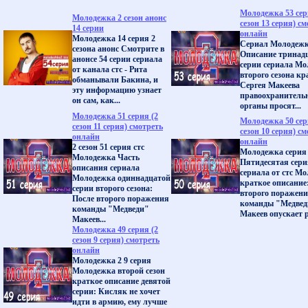
Молодежка 53 сер
Молодежка 2 сезон анонс
сезон 13 серия) с
14 серии
онлайн
Молодежка 14 серия 2
Сериал Молодежка
сезона анонс Смотрите в
Описание тринад
анонсе 54 серии сериала
серии сериала М
от канала стс - Рита
второго сезона кр
обманывали Бакина, и
Сергея Макеева
эту информацию узнает
правоохранитель
он сам, как...
органы просят...
Молодежка 51 серия (2
Молодежка 50 сер
сезон 11 серия) смотреть
сезон 10 серия) с
онлайн
онлайн
2 сезон 51 серия стс
Молодежка серия
Молодежка Часть
Пятидесятая сери
описания сериала
сериала от стс М
Молодежка одиннадцатой
краткое описание
серии второго сезона:
второго поражен
После второго поражения
команды "Медвед
команды "Медведи"
Макеев опускает р
Макеев...
Молодежка 49 серия (2
сезон 9 серия) смотреть
онлайн
Молодежка 2 9 серия
Молодежка второй сезон
краткое описание девятой
серии: Кисляк не хочет
идти в армию, ему лучше