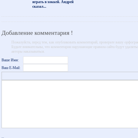
играть в хоккей. Андрей
сказал...
Добавление комментария !
Пожалуйста, перед тем, как опубликовать комментарий, проверьте вашу орфогр
Будьте внимательны, что комментарии нарушающие правила сайта будут удалятьс
авторы наказываться.
Ваше Имя:
Ваш E-Mail: