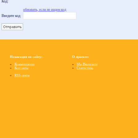
Код:
обновить, если не виден код
Введите код
Навигация по сайту:
О проекте:
»
Комментарии
»
Мы Вконтакте
»
Контакты
»
Статистика
»
RSS-лента